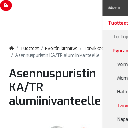
Evästevalinnat
Menu
Tuottee
Tip Top
Tuotteet
Pyörän kiinnitys
Tarvikkeet
Pyörän
Asennuspuristin KA/TR alumiinivanteelle
Voim
Asennuspuristin
Mome
KA/TR
Hatt
alumiinivanteelle
Tarv
Napa