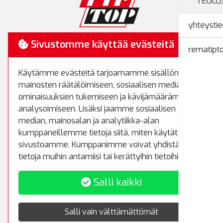
TEOLL
yhteystie
RemaTipTop
Sivustomme käyttää evästeitä
rematipto
Hakamäenkuja 7
Käytämme evästeitä tarjoamamme sisällön ja
01510 Vantaa
mainosten räätälöimiseen, sosiaalisen median
Puh.
(09) 8700 520
ominaisuuksien tukemiseen ja kävijämäärämme
Fax.
(09) 8700 522
analysoimiseen. Lisäksi jaamme sosiaalisen
rematiptop@rematiptop.fi
median, mainosalan ja analytiikka-alan
kumppaneillemme tietoja siitä, miten käytät
sivustoamme. Kumppanimme voivat yhdistää näitä
Myynti ja varasto
tietoja muihin antamiisi tai kerättyihin tietoihin.
Koivuhaantie 5
Salli kaikki
01510 Vantaa
Puh.
(09) 8700 5233
Salli vain välttämättömät