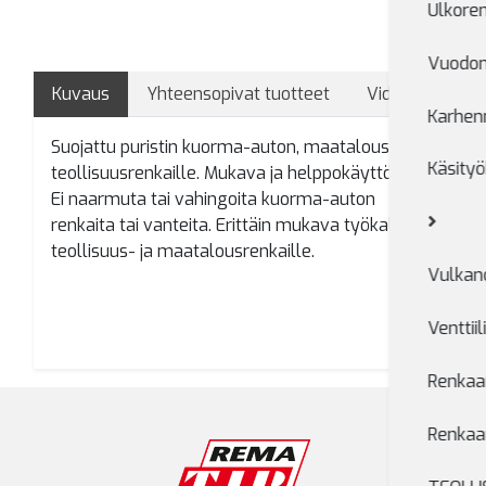
Ulkore
Vuodon
Kuvaus
Yhteensopivat tuotteet
Videot
Karhen
Suojattu puristin kuorma-auton, maatalous- ja
Käsityö
teollisuusrenkaille. Mukava ja helppokäyttöinen.
Ei naarmuta tai vahingoita kuorma-auton
renkaita tai vanteita. Erittäin mukava työkalu
teollisuus- ja maatalousrenkaille.
Vulkano
Venttiil
Renkaan
Renkaa