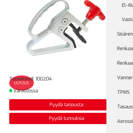
El-M
Vast
Sisären
Renkaan
Renkaan
Vanner
Tuotekoodi:
100204
UUTUUS
Varastossa
TPMS
Pyydä tarjousta
Tasaus
Pyydä tunnuksia
Aerosol