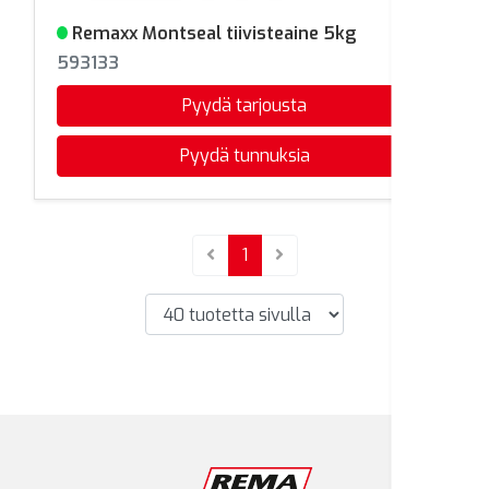
Remaxx Montseal tiivisteaine 5kg
Varastossa
593133
Pyydä tarjousta
Pyydä tunnuksia
(current)
1