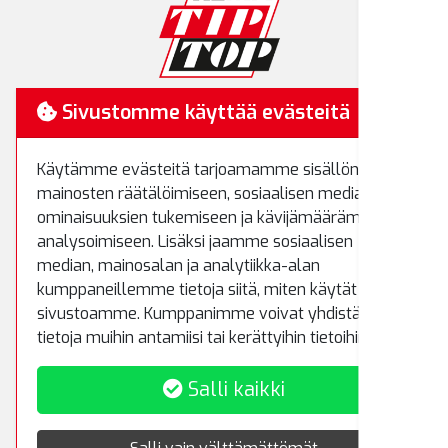
RemaTipTop
Sivustomme käyttää evästeitä
Hakamäenkuja 7
Käytämme evästeitä tarjoamamme sisällön ja
01510 Vantaa
mainosten räätälöimiseen, sosiaalisen median
Puh.
(09) 8700 520
ominaisuuksien tukemiseen ja kävijämäärämme
Fax.
(09) 8700 522
analysoimiseen. Lisäksi jaamme sosiaalisen
rematiptop@rematiptop.fi
median, mainosalan ja analytiikka-alan
kumppaneillemme tietoja siitä, miten käytät
sivustoamme. Kumppanimme voivat yhdistää näitä
Myynti ja varasto
tietoja muihin antamiisi tai kerättyihin tietoihin.
Koivuhaantie 5
Salli kaikki
01510 Vantaa
Puh.
(09) 8700 5233