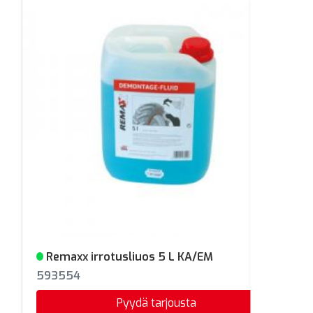
Remaxx irrotusliuos 5 L KA/EM
Varastossa
593554
Pyydä tarjousta