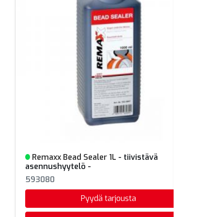
Remaxx Bead Sealer 1L
- tiivistävä
Varastossa
asennushyytelö -
593080
Pyydä tarjousta