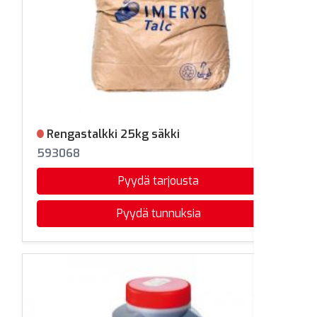
Rengastalkki 25kg säkki
Ei varastossa
593068
Pyydä tarjousta
Pyydä tunnuksia