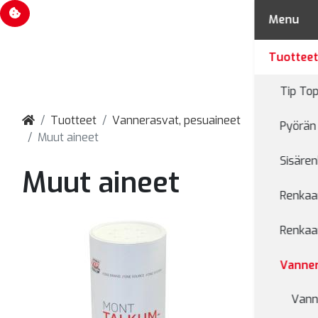
Evästevalinnat
Menu
Tuottee
Tip Top
Tuotteet
Vannerasvat, pesuaineet
Pyörän 
Muut aineet
Sisären
Muut aineet
Renkaan
Renkaan
Vanner
Vann