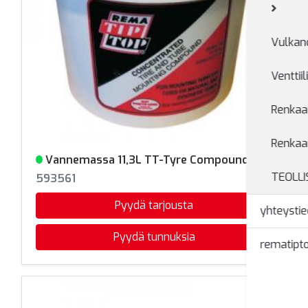
Vulkano
Venttiil
Renkaan
Renkaa
Vannemassa 11,3L TT-Tyre Compound
Varastossa
TEOLL
593561
Pyydä tarjousta
yhteystie
Pyydä tunnuksia
rematipto