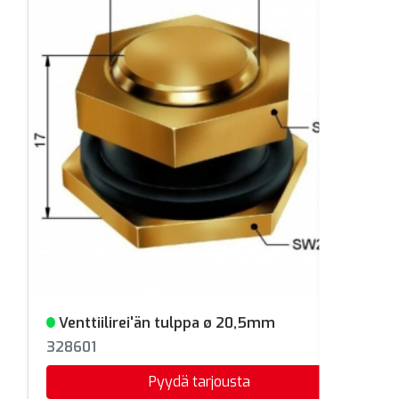
Venttiilirei'än tulppa ø 20,5mm
Varastossa
328601
Pyydä tarjousta