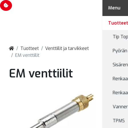
Evästevalinnat
Menu
Tuottee
Tip Top
Tuotteet
Venttiilit ja tarvikkeet
Pyörän 
EM venttiilit
Sisären
EM venttiilit
Renkaan
Renkaan
Vanner
TPMS