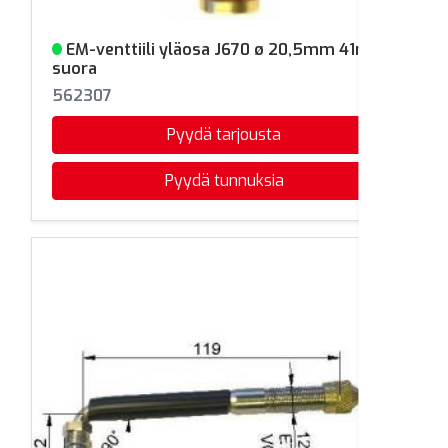
EM-venttiili yläosa J670 ø 20,5mm 41mm
Varastossa
suora
562307
Pyydä tarjousta
Pyydä tunnuksia