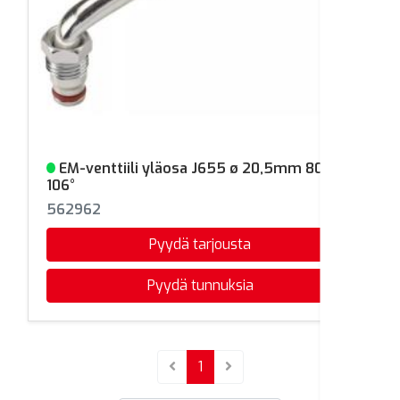
EM-venttiili yläosa J655 ø 20,5mm 80mm
Varastossa
106°
562962
Pyydä tarjousta
Pyydä tunnuksia
(current)
1