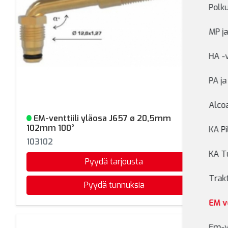
Polku
MP ja
HA -v
PA ja
Alcoa
EM-venttiili yläosa J657 ø 20,5mm
Varastossa
102mm 100°
KA Pi
103102
KA Tu
Pyydä tarjousta
Trakt
Pyydä tunnuksia
EM ve
Em-ve