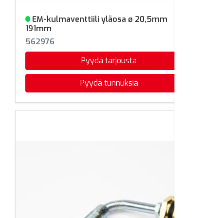
EM-kulmaventtiili yläosa ø 20,5mm
Varastossa
191mm
562976
Pyydä tarjousta
Pyydä tunnuksia