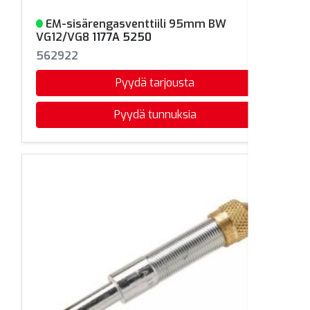
EM-sisärengasventtiili 95mm BW
Varastossa
VG12/VG8
1177A 5250
562922
Pyydä tarjousta
Pyydä tunnuksia