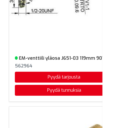
EM-venttiili yläosa J651-03 119mm 90°
Varastossa
562964
Pyydä tarjousta
Pyydä tunnuksia