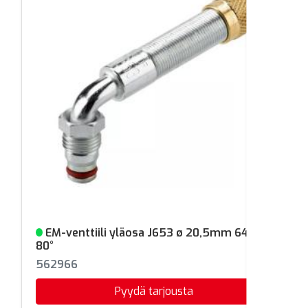
EM-venttiili yläosa J653 ø 20,5mm 64mm
Varastossa
80°
562966
Pyydä tarjousta