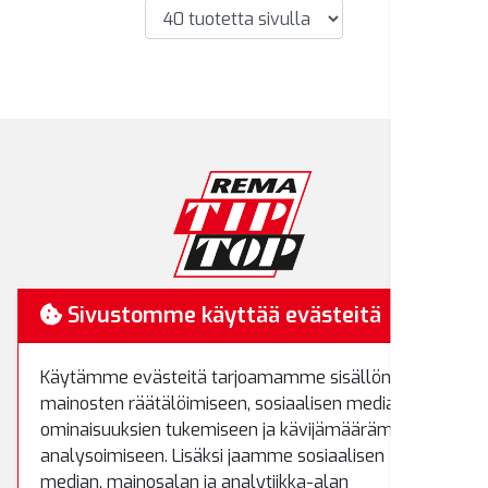
RemaTipTop
Sivustomme käyttää evästeitä
Hakamäenkuja 7
Käytämme evästeitä tarjoamamme sisällön ja
01510 Vantaa
mainosten räätälöimiseen, sosiaalisen median
Puh.
(09) 8700 520
ominaisuuksien tukemiseen ja kävijämäärämme
Fax.
(09) 8700 522
analysoimiseen. Lisäksi jaamme sosiaalisen
rematiptop@rematiptop.fi
median, mainosalan ja analytiikka-alan