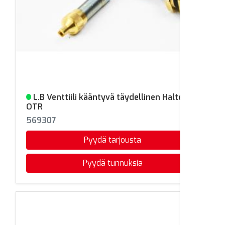
L.B Venttiili kääntyvä täydellinen Haltec
Varastossa
OTR
569307
Pyydä tarjousta
Pyydä tunnuksia