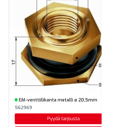
EM-venttiilikanta metalli ø 20,5mm
Varastossa
562969
Pyydä tarjousta