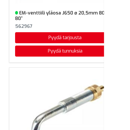
EM-venttiili yläosa J650 ø 20,5mm 80mm
Varastossa
80°
562967
Pyydä tarjousta
Pyydä tunnuksia