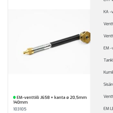
KA -v
Ventt
Ventt
EM -v
Tankk
Kumik
Sisär
Ventt
EM-venttiili J658 + kanta ø 20,5mm
Varastossa
140mm
EM L
103105