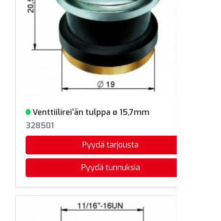
Venttiilirei'än tulppa ø 15,7mm
Varastossa
328501
Pyydä tarjousta
Pyydä tunnuksia