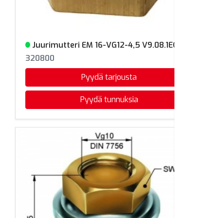
Juurimutteri EM 16-VG12-4,5 V9.08.1EQ
Varastossa
320800
Pyydä tarjousta
Pyydä tunnuksia