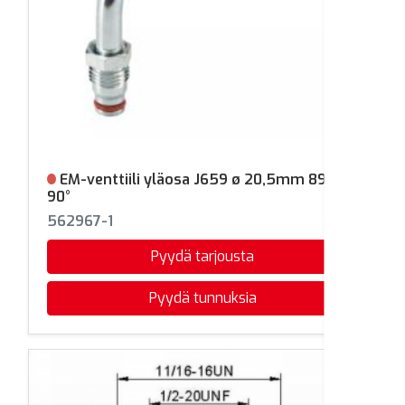
EM-venttiili yläosa J659 ø 20,5mm 89mm
Ei varastossa
90°
562967-1
Pyydä tarjousta
Pyydä tunnuksia