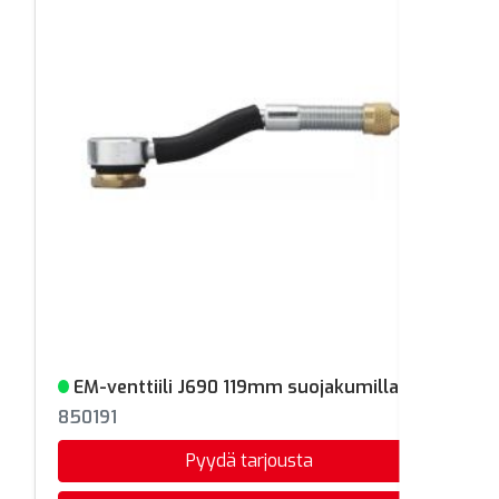
EM-venttiili J690 119mm suojakumilla
Varastossa
850191
Pyydä tarjousta