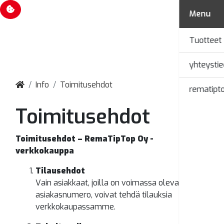
Evästevalinnat
Menu
Tuotteet
yhteystie
Info
Toimitusehdot
rematipto
Toimitusehdot
Toimitusehdot – RemaTipTop Oy -
verkkokauppa
Tilausehdot
Vain asiakkaat, joilla on voimassa oleva
asiakasnumero, voivat tehdä tilauksia
verkkokaupassamme.