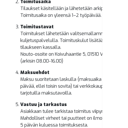
Toimitusaika
Tilaukset käsitellään ja lähetetään arkipäivisin.
Toimitusaika on yleensä 1–2 työpäivää.
Toimitustavat
Toimitukset lähetetään valitsemallamme
kuljetuspalvelulla. Toimituskulut lisätään
tilaukseen kassalla.
Nouto-osoite on Koivuhaantie 5, 01510 VANTAA
(arkisin 08.00-16.00)
Maksuehdot
Maksu suoritetaan laskulla (maksuaika 14
päivää, ellei toisin sovita) tai verkkokaupassa
tarjotuilla maksutavoilla.
Vastuu ja tarkastus
Asiakkaan tulee tarkistaa toimitus viipymättä.
Mahdolliset virheet tai puutteet on ilmoitettava
5 päivän kuluessa toimituksesta.