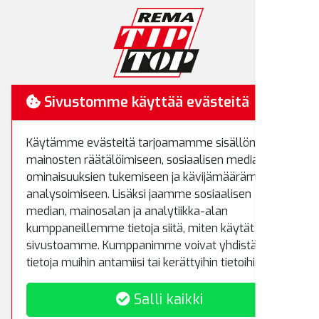
RemaTipTop
Sivustomme käyttää evästeitä
Hakamäenkuja 7
Käytämme evästeitä tarjoamamme sisällön ja
01510 Vantaa
mainosten räätälöimiseen, sosiaalisen median
Puh.
(09) 8700 520
ominaisuuksien tukemiseen ja kävijämäärämme
Fax.
(09) 8700 522
analysoimiseen. Lisäksi jaamme sosiaalisen
rematiptop@rematiptop.fi
median, mainosalan ja analytiikka-alan
kumppaneillemme tietoja siitä, miten käytät
sivustoamme. Kumppanimme voivat yhdistää näitä
Myynti ja varasto
tietoja muihin antamiisi tai kerättyihin tietoihin.
Koivuhaantie 5
Salli kaikki
01510 Vantaa