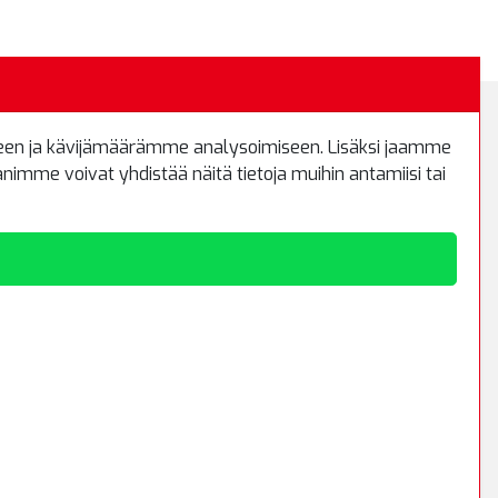
een ja kävijämäärämme analysoimiseen. Lisäksi jaamme
Kirjaudu sisään
imme voivat yhdistää näitä tietoja muihin antamiisi tai