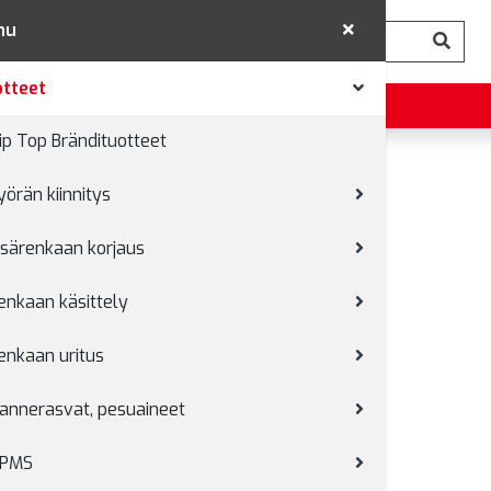
nu
tteet
ip Top Brändituotteet
yörän kiinnitys
rtimet
isärenkaan korjaus
enkaan käsittely
enkaan uritus
annerasvat, pesuaineet
PMS