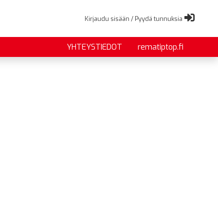
Kirjaudu sisään / Pyydä tunnuksia
YHTEYSTIEDOT
rematiptop.fi