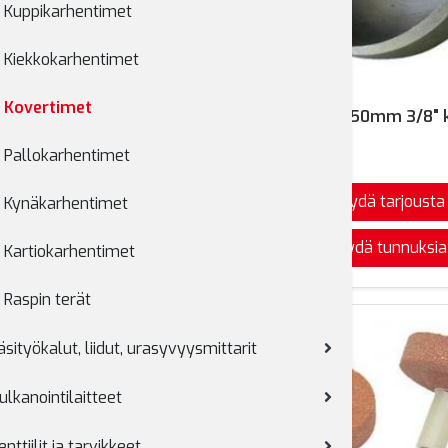
Kuppikarhentimet
Kiekkokarhentimet
Kovertimet
in ø19mm AH 3/8" kierre
Koverrin ø50mm 3/8" k
a
Varastossa
00rpm
595429
Pallokarhentimet
8
Pyydä tarjousta
Pyydä tarjousta
Kynäkarhentimet
Pyydä tunnuksia
Pyydä tunnuksia
Kartiokarhentimet
Raspin terät
äsityökalut, liidut, urasyvyysmittarit
ulkanointilaitteet
enttiilit ja tarvikkeet