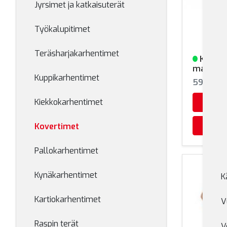
Jyrsimet ja katkaisuterät
Työkalupitimet
Teräsharjakarhentimet
Koverr
Varastoss
max 45
Kuppikarhentimet
595432
Kiekkokarhentimet
Kovertimet
Pallokarhentimet
Kynäkarhentimet
K
Kartiokarhentimet
V
Raspin terät
V