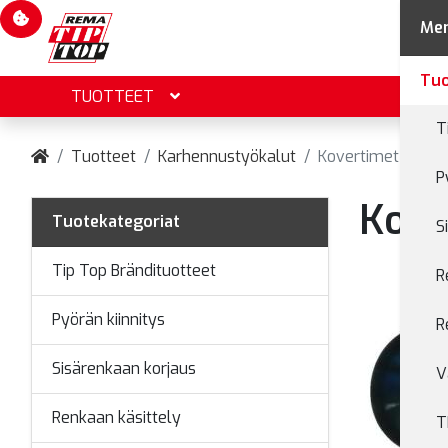
Evästevalinnat
Me
Tuo
TUOTTEET
T
Tuotteet
Karhennustyökalut
Kovertimet
P
Kove
Tuotekategoriat
S
Tip Top Brändituotteet
R
Pyörän kiinnitys
R
Sisärenkaan korjaus
V
Renkaan käsittely
T