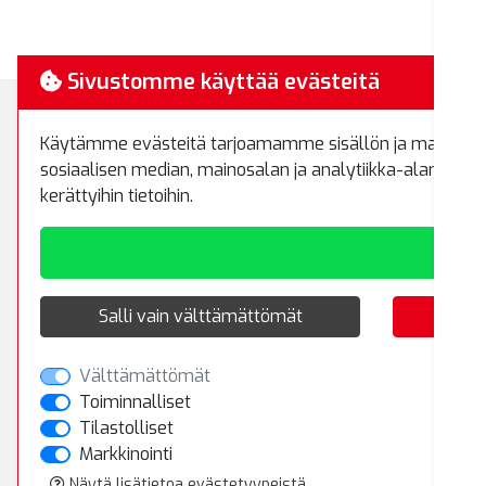
Sivustomme käyttää evästeitä
Käytämme evästeitä tarjoamamme sisällön ja mainosten
Myynti ja 
sosiaalisen median, mainosalan ja analytiikka-alan kump
Koivuhaanti
kerättyihin tietoihin.
01510 Vant
Puh.
(09) 8
RemaTipTop
Hakamäenkuja 7
Salli vain välttämättömät
01510 Vantaa
Välttämättömät
Puh.
(09) 8700 520
Toiminnalliset
Fax.
(09) 8700 522
Tilastolliset
rematiptop@rematiptop.fi
Markkinointi
Näytä lisätietoa evästetyypeistä