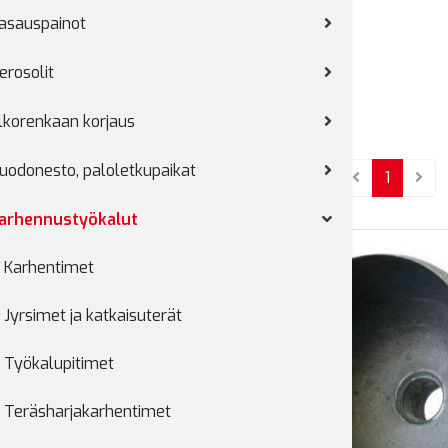
asauspainot
erosolit
lkorenkaan korjaus
uodonesto, paloletkupaikat
(current
1
arhennustyökalut
Karhentimet
Jyrsimet ja katkaisuterät
Työkalupitimet
Teräsharjakarhentimet