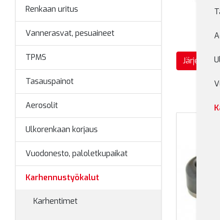
Renkaan uritus
T
Vannerasvat, pesuaineet
A
TPMS
U
Järjestä
Tasauspainot
V
Aerosolit
K
Ulkorenkaan korjaus
Vuodonesto, paloletkupaikat
Karhennustyökalut
Karhentimet