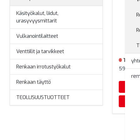
Käsityökalut, liidut,
R
urasyvyysmittarit
R
Vulkanointilaitteet
T
Venttiilit ja tarvikkeet
Teroit
yht
Ei varast
Renkaan irrotustyökalut
595448
rem
Renkaan täyttö
TEOLLISUUSTUOTTEET