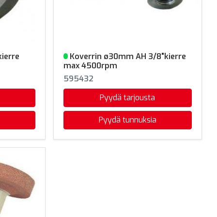
ierre
Koverrin ø30mm AH 3/8"kierre
Varastossa
max 4500rpm
595432
Pyydä tarjousta
Pyydä tunnuksia