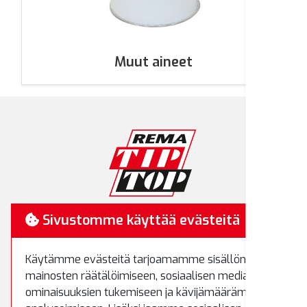
Muut aineet
RemaTipTop
Sivustomme käyttää evästeitä
Hakamäenkuja 7
Käytämme evästeitä tarjoamamme sisällön ja
01510 Vantaa
mainosten räätälöimiseen, sosiaalisen median
Puh.
(09) 8700 520
ominaisuuksien tukemiseen ja kävijämäärämme
Fax.
(09) 8700 522