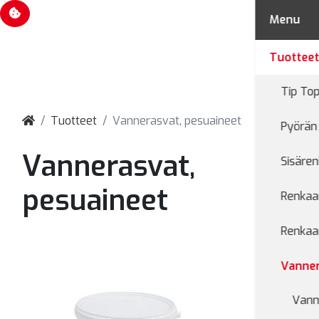
Evästevalinnat
Menu
Tuottee
Tip Top
Tuotteet
Vannerasvat, pesuaineet
Pyörän 
Vannerasvat,
Sisären
pesuaineet
Renkaan
Renkaan
Vanner
Vann