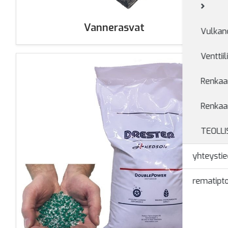
Vannerasvat
Vulkano
Venttiil
Renkaan
Renkaa
TEOLL
yhteystie
rematipto