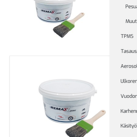
Pesua
Muut
TPMS
Tasaus
Aerosol
Ulkore
Vuodon
Karhen
Käsityö