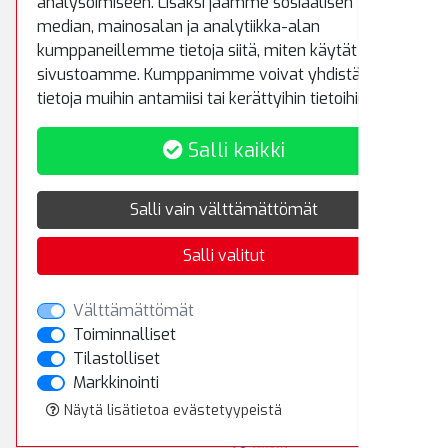
analysoimiseen. Lisäksi jaamme sosiaalisen
rematiptop@rematiptop.fi
median, mainosalan ja analytiikka-alan
kumppaneillemme tietoja siitä, miten käytät
sivustoamme. Kumppanimme voivat yhdistää näitä
Myynti ja varasto
tietoja muihin antamiisi tai kerättyihin tietoihin.
Koivuhaantie 5
Salli kaikki
01510 Vantaa
Puh.
(09) 8700 5233
Salli vain välttämättömät
Salli valitut
Rekisteriseloste
Toimitusehdot
Välttämättömät
Toiminnalliset
Tilastolliset
Kirjaudu sisään
Markkinointi
Näytä lisätietoa evästetyypeistä
© 2023 Rema Tip Top Oy
Powered by