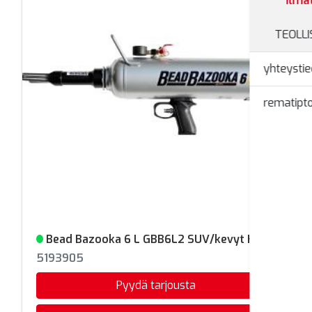
Ilma
TEOLL
yhteystie
rematipto
Bead Bazooka 6 L GBB6L2 SUV/kevyt KA
Varastossa
5193905
Pyydä tarjousta