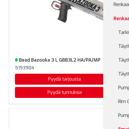
Renkaan
Renkaa
Tarki
Täytt
Bead Bazooka 3 L GBB3L2 HA/PA/MP
Täyt
Varastossa
5193904
Täyt
Pyydä tarjousta
Pumpu
Pyydä tunnuksia
Rim 
Pump