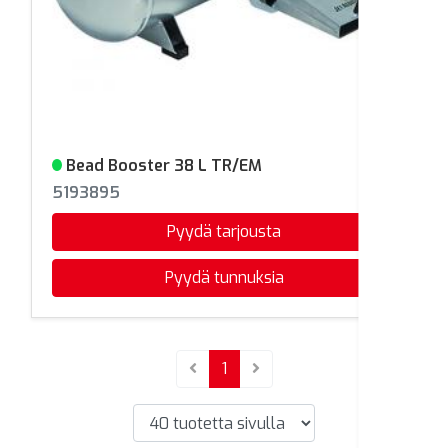
Bead Booster 38 L TR/EM
Varastossa
5193895
Pyydä tarjousta
Pyydä tunnuksia
(current)
1