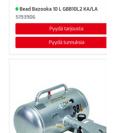
Bead Bazooka 10 L GBB10L2 KA/LA
Varastossa
5193906
Pyydä tarjousta
Pyydä tunnuksia