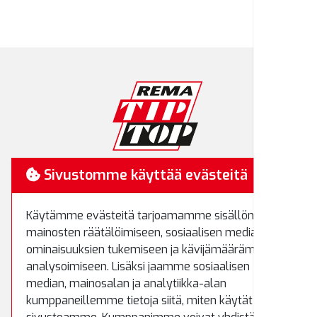
RemaTipTop
Sivustomme käyttää evästeitä
Hakamäenkuja 7
Käytämme evästeitä tarjoamamme sisällön ja
01510 Vantaa
mainosten räätälöimiseen, sosiaalisen median
Puh.
(09) 8700 520
ominaisuuksien tukemiseen ja kävijämäärämme
Fax.
(09) 8700 522
analysoimiseen. Lisäksi jaamme sosiaalisen
rematiptop@rematiptop.fi
median, mainosalan ja analytiikka-alan
kumppaneillemme tietoja siitä, miten käytät