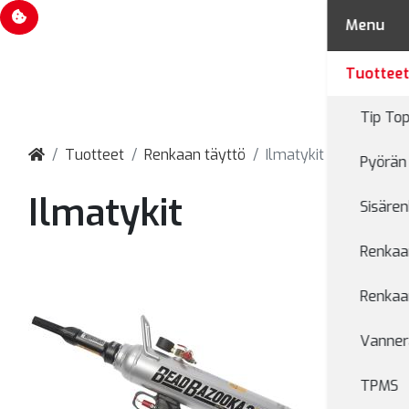
Evästevalinnat
Menu
Tuottee
Tip Top
Tuotteet
Renkaan täyttö
Ilmatykit
Pyörän 
Ilmatykit
Sisären
Renkaan
Renkaan
Vanner
TPMS