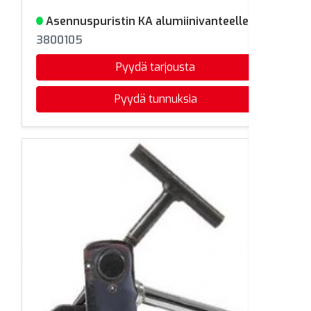
Asennuspuristin KA alumiinivanteelle
Varastossa
3800105
Pyydä tarjousta
Pyydä tunnuksia