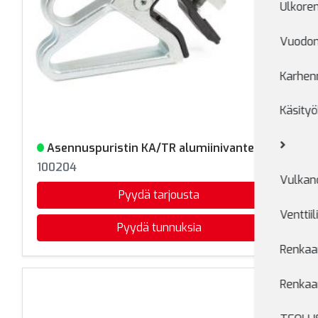
Ulkore
Vuodon
Karhen
Käsityö
Asennuspuristin KA/TR alumiinivanteelle
Varastossa
100204
Vulkano
Pyydä tarjousta
Venttiil
Pyydä tunnuksia
Renkaan
Renkaa