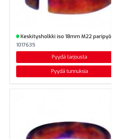
Keskitysholkki iso 18mm M22 paripyörä
Varastossa
1017635
Pyydä tarjousta
Pyydä tunnuksia