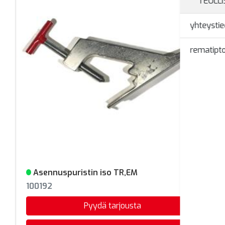
TEOLL
yhteystie
rematipto
Asennuspuristin iso TR,EM
Varastossa
100192
Pyydä tarjousta