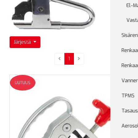
El-M
Vast
Sisären
Järjestä
Renkaan
(current)
1
Renkaan
Vanner
UUTUUS
TPMS
Tasaus
Aerosol