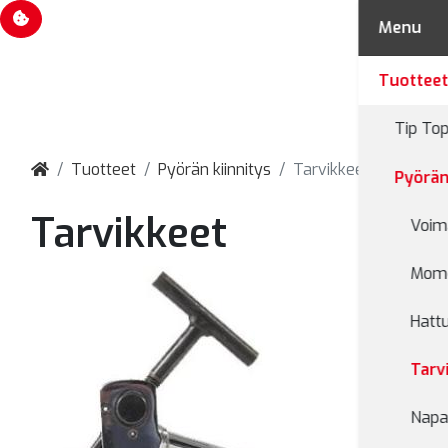
Evästevalinnat
Menu
Tuottee
Tip Top
Tuotteet
Pyörän kiinnitys
Tarvikkeet
Pyörän
Tarvikkeet
Voim
Mome
Hatt
Tarv
Napa