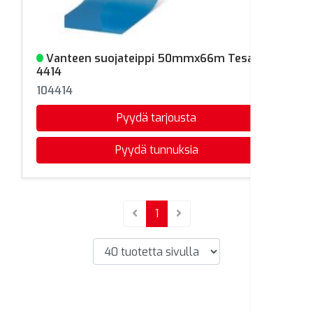
Vanteen suojateippi 50mmx66m Tesa
Varastossa
4414
104414
Pyydä tarjousta
Pyydä tunnuksia
(current)
1