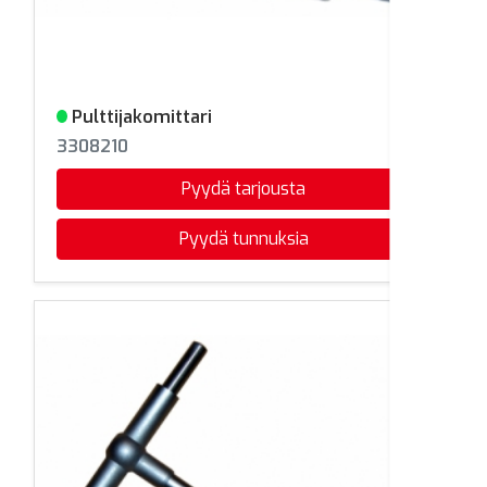
Pulttijakomittari
Varastossa
3308210
Pyydä tarjousta
Pyydä tunnuksia