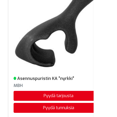
Asennuspuristin KA "nyrkki"
Varastossa
MBH
Pyydä tarjousta
Pyydä tunnuksia