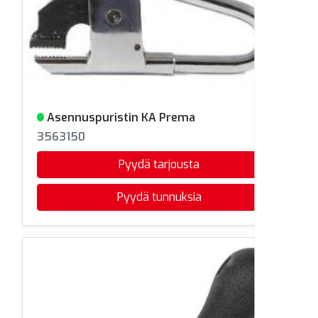
Asennuspuristin KA Prema
Varastossa
3563150
Pyydä tarjousta
Pyydä tunnuksia