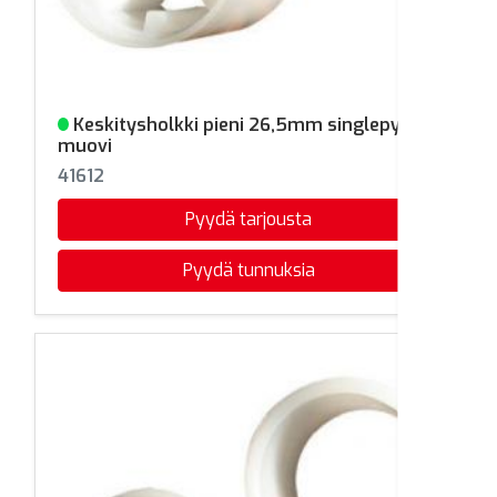
Keskitysholkki pieni 26,5mm singlepyörä
Varastossa
muovi
41612
Pyydä tarjousta
Pyydä tunnuksia