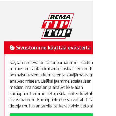
RemaTipTop
Sivustomme käyttää evästeitä
Hakamäenkuja 7
Käytämme evästeitä tarjoamamme sisällön ja
01510 Vantaa
mainosten räätälöimiseen, sosiaalisen median
Puh.
(09) 8700 520
ominaisuuksien tukemiseen ja kävijämäärämme
Fax.
(09) 8700 522
analysoimiseen. Lisäksi jaamme sosiaalisen
rematiptop@rematiptop.fi
median, mainosalan ja analytiikka-alan
kumppaneillemme tietoja siitä, miten käytät
sivustoamme. Kumppanimme voivat yhdistää näitä
Myynti ja varasto
tietoja muihin antamiisi tai kerättyihin tietoihin.
Koivuhaantie 5