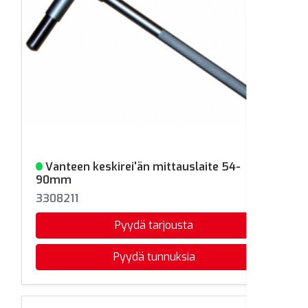
Vanteen keskirei'än mittauslaite 54-
Varastossa
90mm
3308211
Pyydä tarjousta
Pyydä tunnuksia