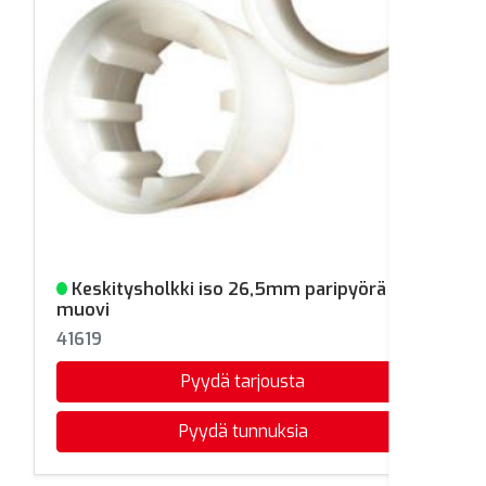
Keskitysholkki iso 26,5mm paripyörä
Varastossa
muovi
41619
Pyydä tarjousta
Pyydä tunnuksia