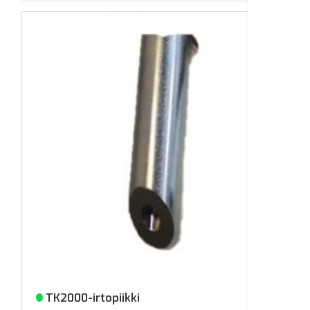
TK2000-irtopiikki
Varastossa