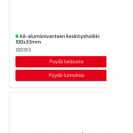
KA-alumiinivanteen keskitysholkki
Varastossa
100x33mm
100193
Pyydä tarjousta
Pyydä tunnuksia