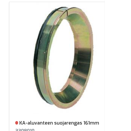
KA-aluvanteen suojarengas 161mm
Ei varastossa
3308010