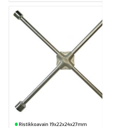
Ristikkoavain 19x22x24x27mm
Varastossa