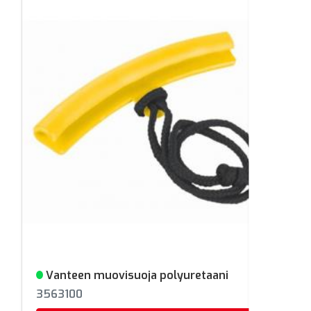
Vanteen muovisuoja polyuretaani
Varastossa
3563100