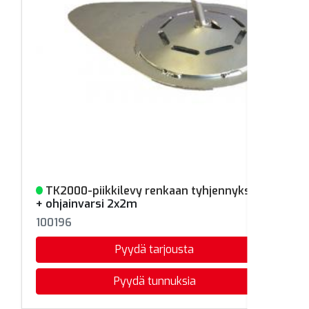
TK2000-piikkilevy renkaan tyhjennykseen
Varastossa
+ ohjainvarsi 2x2m
100196
Pyydä tarjousta
Pyydä tunnuksia