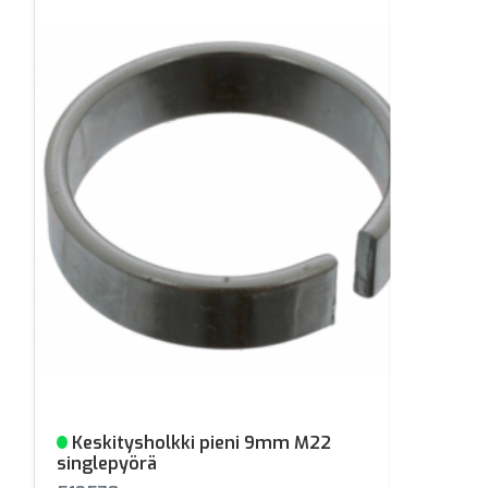
Keskitysholkki pieni 9mm M22
Varastossa
singlepyörä