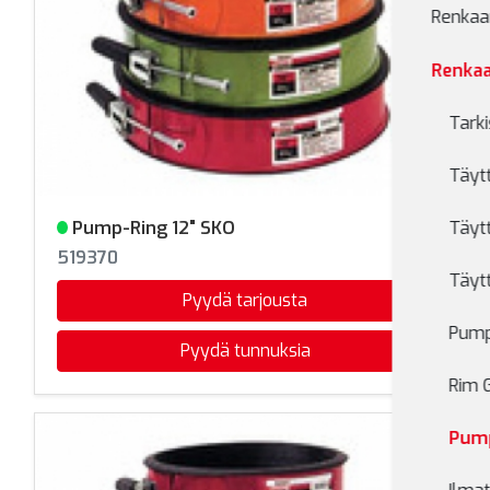
Renkaan
Renkaa
Tarki
Täytt
Pump-Ring 12" SKO
Täyt
Varastossa
519370
Täyt
Pyydä tarjousta
Pumpu
Pyydä tunnuksia
Rim 
Pum