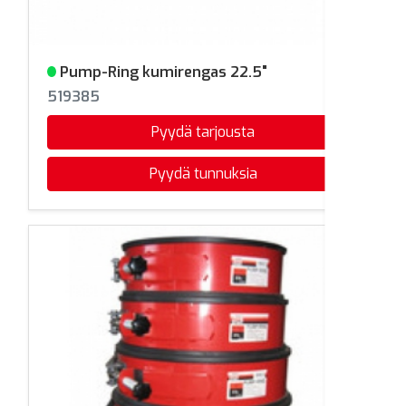
Pump-Ring kumirengas 22.5"
Varastossa
519385
Pyydä tarjousta
Pyydä tunnuksia