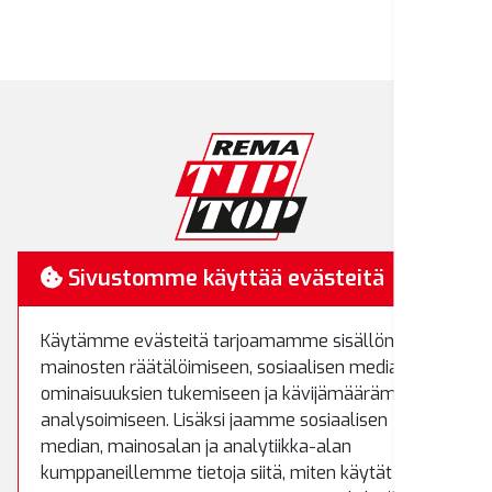
RemaTipTop
Sivustomme käyttää evästeitä
Hakamäenkuja 7
Käytämme evästeitä tarjoamamme sisällön ja
01510 Vantaa
mainosten räätälöimiseen, sosiaalisen median
Puh.
(09) 8700 520
ominaisuuksien tukemiseen ja kävijämäärämme
Fax.
(09) 8700 522
analysoimiseen. Lisäksi jaamme sosiaalisen
rematiptop@rematiptop.fi
median, mainosalan ja analytiikka-alan
kumppaneillemme tietoja siitä, miten käytät