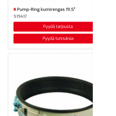
Pump-Ring kumirengas 19,5"
Ei varastossa
519417
Pyydä tarjousta
Pyydä tunnuksia