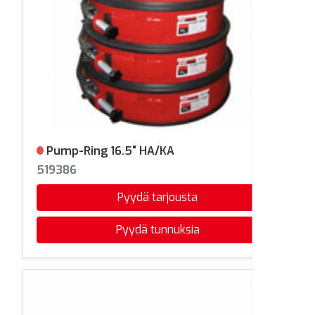
Pump-Ring 16.5" HA/KA
Ei varastossa
519386
Pyydä tarjousta
Pyydä tunnuksia