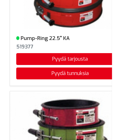
Pump-Ring 22.5" KA
Varastossa
519377
Pyydä tarjousta
Pyydä tunnuksia