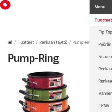
Evästevalinnat
Menu
Tuottee
Tip Top
Tuotteet
Renkaan täyttö
Pump-Ring
Pyörän 
Pump-Ring
Sisären
Renkaan
Renkaan
Vanner
TPMS