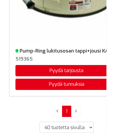
Pump-Ring lukitusosan tappi+jousi KA
Varastossa
519365
Pyydä tarjousta
Pyydä tunnuksia
(current)
1