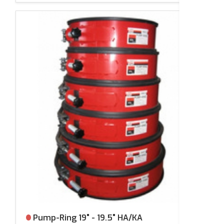
Pump-Ring 19" - 19.5" HA/KA
Ei varastossa