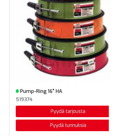
Pump-Ring 16" HA
Varastossa
519374
Pyydä tarjousta
Pyydä tunnuksia