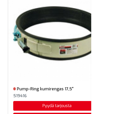
Pump-Ring kumirengas 17,5"
Ei varastossa
519416
Pyydä tarjousta