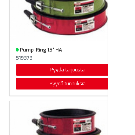
Pump-Ring 15" HA
Varastossa
519373
Pyydä tarjousta
Pyydä tunnuksia