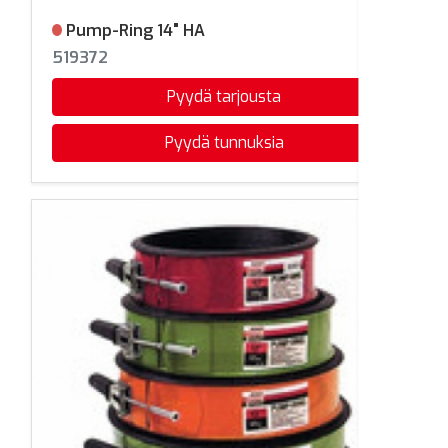
Pump-Ring 14" HA
Ei varastossa
519372
Pyydä tarjousta
Pyydä tunnuksia