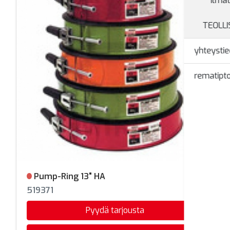
Ilmat
TEOLL
yhteystie
rematipto
Pump-Ring 13" HA
Ei varastossa
519371
Pyydä tarjousta