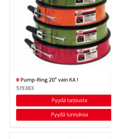
Pump-Ring 20" vain KA !
Ei varastossa
519383
Pyydä tarjousta
Pyydä tunnuksia