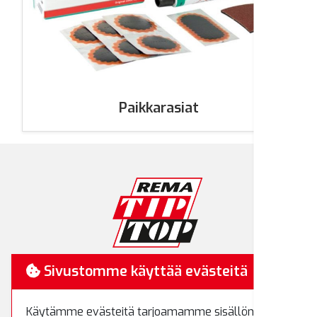
Paikkarasiat
RemaTipTop
Sivustomme käyttää evästeitä
Hakamäenkuja 7
Käytämme evästeitä tarjoamamme sisällön ja
01510 Vantaa