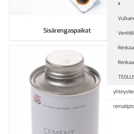
Vulkano
Sisärengaspaikat
Venttiil
Renkaan
Renkaa
TEOLL
yhteystie
rematipto