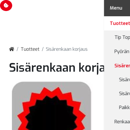
Evästevalinnat
Menu
Tuottee
Tip Top
Tuotteet
Sisärenkaan korjaus
Pyörän 
Sisärenkaan korjaus
Sisäre
Sisä
Sisä
Paikk
Renkaan