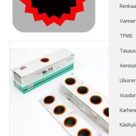
Renkaan
Vanner
TPMS
Tasaus
Aerosol
Ulkore
Vuodon
Karhen
Käsityö