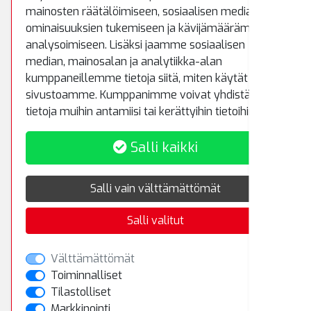
mainosten räätälöimiseen, sosiaalisen median
Puh.
(09) 8700 520
ominaisuuksien tukemiseen ja kävijämäärämme
Fax.
(09) 8700 522
analysoimiseen. Lisäksi jaamme sosiaalisen
rematiptop@rematiptop.fi
median, mainosalan ja analytiikka-alan
kumppaneillemme tietoja siitä, miten käytät
sivustoamme. Kumppanimme voivat yhdistää näitä
Myynti ja varasto
tietoja muihin antamiisi tai kerättyihin tietoihin.
Koivuhaantie 5
Salli kaikki
01510 Vantaa
Puh.
(09) 8700 5233
Salli vain välttämättömät
Salli valitut
Rekisteriseloste
Toimitusehdot
Välttämättömät
Toiminnalliset
Tilastolliset
Kirjaudu sisään
Markkinointi