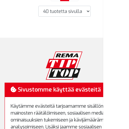
RemaTipTop
Sivustomme käyttää evästeitä
Hakamäenkuja 7
Käytämme evästeitä tarjoamamme sisällön ja
01510 Vantaa
mainosten räätälöimiseen, sosiaalisen median
Puh.
(09) 8700 520
ominaisuuksien tukemiseen ja kävijämäärämme
Fax.
(09) 8700 522
analysoimiseen. Lisäksi jaamme sosiaalisen