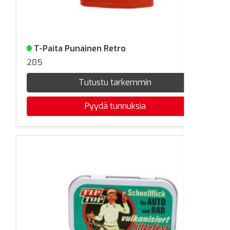
T-Paita Punainen Retro
Varastossa
205
Tutustu tarkemmin
Pyydä tunnuksia