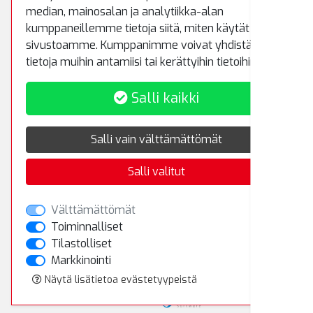
rematiptop@rematiptop.fi
median, mainosalan ja analytiikka-alan
kumppaneillemme tietoja siitä, miten käytät
sivustoamme. Kumppanimme voivat yhdistää näitä
Myynti ja varasto
tietoja muihin antamiisi tai kerättyihin tietoihin.
Koivuhaantie 5
Salli kaikki
01510 Vantaa
Puh.
(09) 8700 5233
Salli vain välttämättömät
Salli valitut
Rekisteriseloste
Toimitusehdot
Välttämättömät
Toiminnalliset
Tilastolliset
Kirjaudu sisään
Markkinointi
Näytä lisätietoa evästetyypeistä
© 2023 Rema Tip Top Oy
Powered by