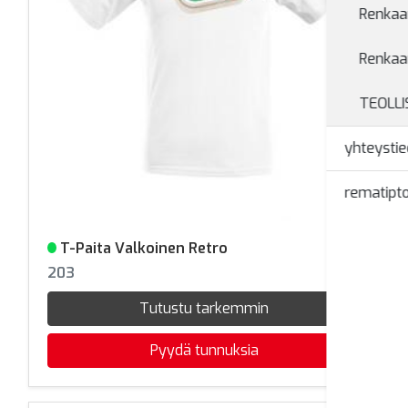
Renkaan
Renkaa
TEOLL
yhteystie
rematipto
T-Paita Valkoinen Retro
Varastossa
203
Tutustu tarkemmin
Pyydä tunnuksia