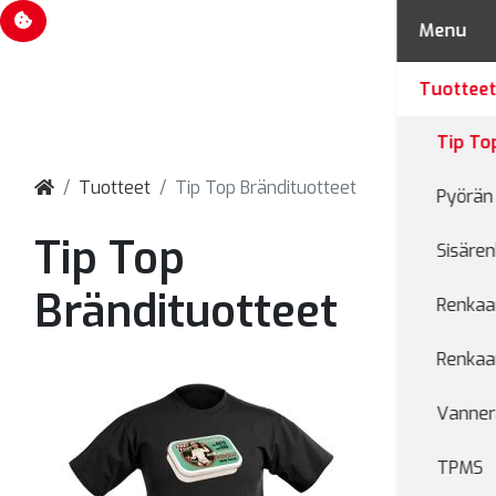
Evästevalinnat
Menu
Tuottee
Tip To
Tuotteet
Tip Top Brändituotteet
Pyörän 
Tip Top
Sisären
Brändituotteet
Renkaan
Renkaan
Vanner
TPMS