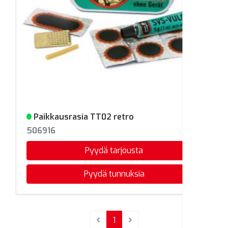
Paikkausrasia TT02 retro
Varastossa
506916
Pyydä tarjousta
Pyydä tunnuksia
(current)
1