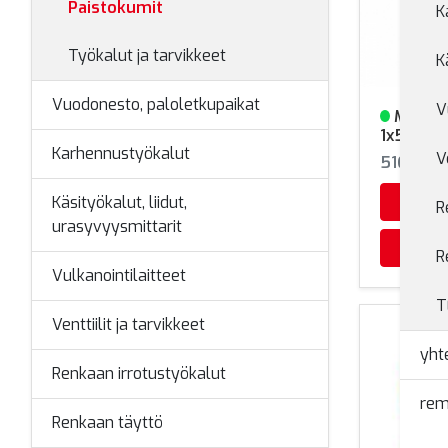
Paistokumit
K
Työkalut ja tarvikkeet
K
Vuodonesto, paloletkupaikat
V
MTR-t
Varastoss
1x500x
Karhennustyökalut
V
516100
Käsityökalut, liidut,
R
urasyvyysmittarit
R
Vulkanointilaitteet
T
Venttiilit ja tarvikkeet
yht
Renkaan irrotustyökalut
rem
Renkaan täyttö