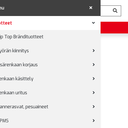
nu
tteet
ip Top Brändituotteet
yörän kiinnitys
tokumit
isärenkaan korjaus
enkaan käsittely
enkaan uritus
annerasvat, pesuaineet
PMS