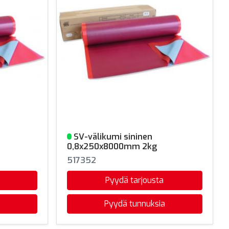
SV-välikumi sininen
Varastossa
0,8x250x8000mm 2kg
517352
Pyydä tarjousta
Pyydä tunnuksia