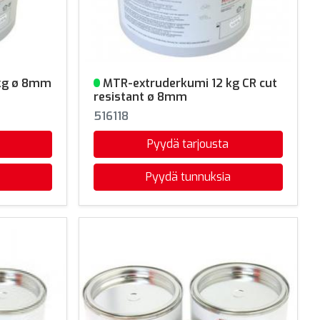
 kg ø 8mm
MTR-extruderkumi 12 kg CR cut
Varastossa
resistant ø 8mm
516118
Pyydä tarjousta
Pyydä tunnuksia