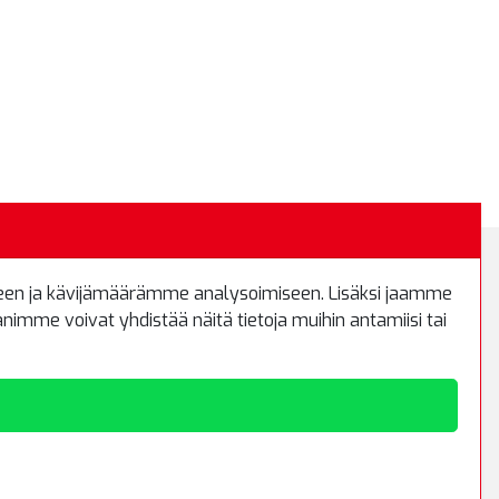
)
een ja kävijämäärämme analysoimiseen. Lisäksi jaamme
Kirjaudu sisään
imme voivat yhdistää näitä tietoja muihin antamiisi tai