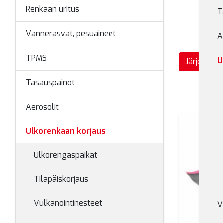
Renkaan uritus
T
Vannerasvat, pesuaineet
A
TPMS
U
Järjestä
Tasauspainot
Aerosolit
Ulkorenkaan korjaus
Ulkorengaspaikat
Tilapäiskorjaus
Vulkanointinesteet
V