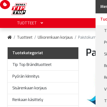
Evästevalinnat
Me
Tuo
TUOTTEET
T
Tuotteet
Ulkorenkaan korjaus
Paistokumit
P
Pais
Tuotekategoriat
S
Tip Top Brändituotteet
R
Pyörän kiinnitys
R
Sisärenkaan korjaus
V
Renkaan käsittely
T