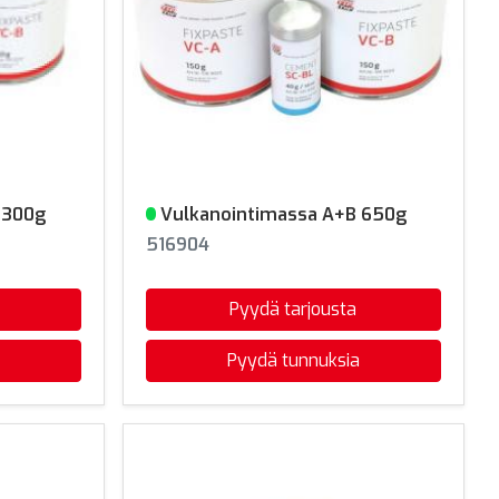
 300g
Vulkanointimassa A+B 650g
Varastossa
516904
Pyydä tarjousta
Pyydä tunnuksia