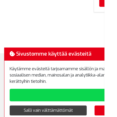
Sivustomme käyttää evästeitä
Käytämme evästeitä tarjoamamme sisällön ja mainosten
Myynti ja 
sosiaalisen median, mainosalan ja analytiikka-alan kump
Koivuhaanti
kerättyihin tietoihin.
01510 Vant
Puh.
(09) 8
RemaTipTop
Hakamäenkuja 7
Salli vain välttämättömät
01510 Vantaa