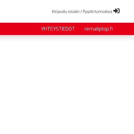
Kirjaudu sisään / Pyydä tunnuksia
YHTEYSTIEDOT
rematiptop.fi