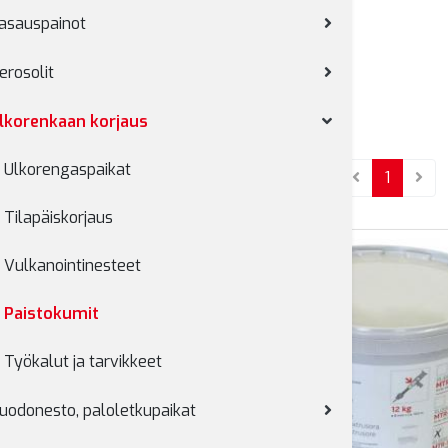
asauspainot
erosolit
lkorenkaan korjaus
Ulkorengaspaikat
(current
1
Tilapäiskorjaus
Vulkanointinesteet
Paistokumit
Työkalut ja tarvikkeet
uodonesto, paloletkupaikat