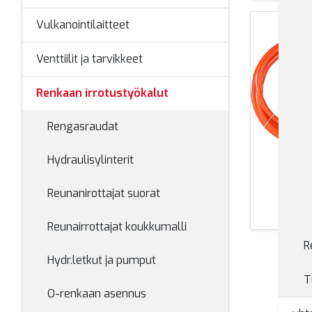
Vulkanointilaitteet
Venttiilit ja tarvikkeet
Renkaan irrotustyökalut
Rengasraudat
Hydraulisylinterit
Hydr
Reunanirottajat suorat
p
Reunairrottajat koukkumalli
R
Hydr.letkut ja pumput
T
O-renkaan asennus