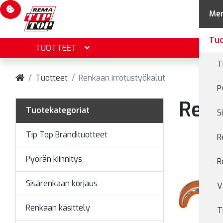
Evästevalinnat
Me
Tuo
TUOTTEET
T
Tuotteet
Renkaan irrotustyökalut
P
Renk
Tuotekategoriat
S
Tip Top Brändituotteet
R
Pyörän kiinnitys
R
Sisärenkaan korjaus
V
Renkaan käsittely
T