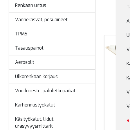
Renkaan uritus
T
Vannerasvat, pesuaineet
A
TPMS
U
Tasauspainot
V
Aerosolit
K
Ulkorenkaan korjaus
K
Vuodonesto, paloletkupaikat
V
Ren
Karhennustyökalut
V
Käsityökalut, liidut,
R
urasyvyysmittarit