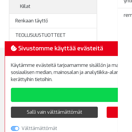
yht
Kiilat
rem
Renkaan täyttö
TEOLLISUUSTUOTTEET
Sivustomme käyttää evästeitä
Käytämme evästeitä tarjoamamme sisällön ja mainosten
Myynti ja 
sosiaalisen median, mainosalan ja analytiikka-alan kump
Koivuhaanti
kerättyihin tietoihin.
01510 Vant
Puh.
(09) 8
RemaTipTop
Hakamäenkuja 7
Salli vain välttämättömät
01510 Vantaa
Välttämättömät
Puh.
(09) 8700 520