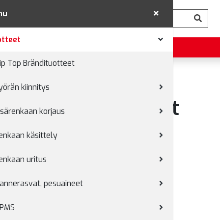
nu
tteet
ip Top Brändituotteet
yörän kiinnitys
aan irrotustyökalut
isärenkaan korjaus
enkaan käsittely
enkaan uritus
annerasvat, pesuaineet
PMS