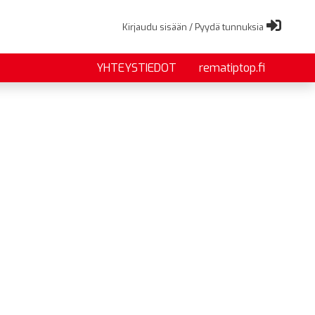
Kirjaudu sisään / Pyydä tunnuksia
YHTEYSTIEDOT
rematiptop.fi