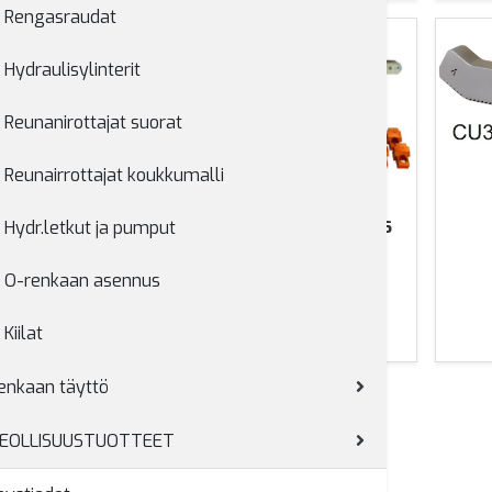
Rengasraudat
Hydraulisylinterit
Reunanirottajat suorat
Reunairrottajat koukkumalli
O-renkaan asennus
Hydr.letkut ja pumput
O-renkaan asennus
.letkut ja
umput
Kiilat
enkaan täyttö
EOLLISUUSTUOTTEET