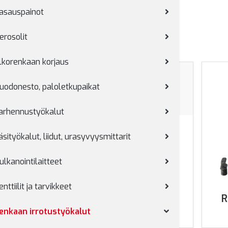
asauspainot
erosolit
lkorenkaan korjaus
uodonesto, paloletkupaikat
arhennustyökalut
Hydraulisylinterit
äsityökalut, liidut, urasyvyysmittarit
ulkanointilaitteet
gasraudat
enttiilit ja tarvikkeet
R
enkaan irrotustyökalut