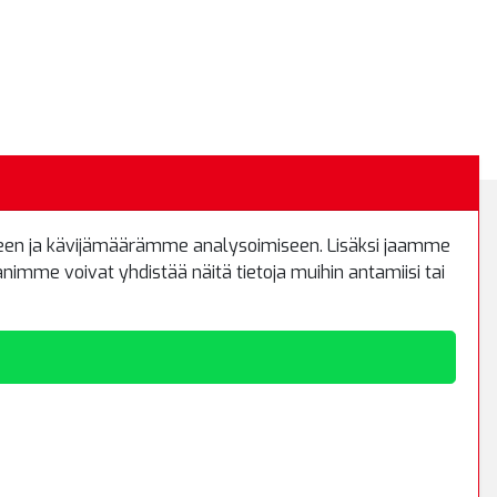
een ja kävijämäärämme analysoimiseen. Lisäksi jaamme
Kirjaudu sisään
imme voivat yhdistää näitä tietoja muihin antamiisi tai