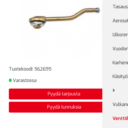
Tasaus
Aerosol
Ulkore
Vuodon
Karhen
Tuotekoodi:
562695
Käsityö
Varastossa
Pyydä tarjousta
Vulkano
Pyydä tunnuksia
Venttii