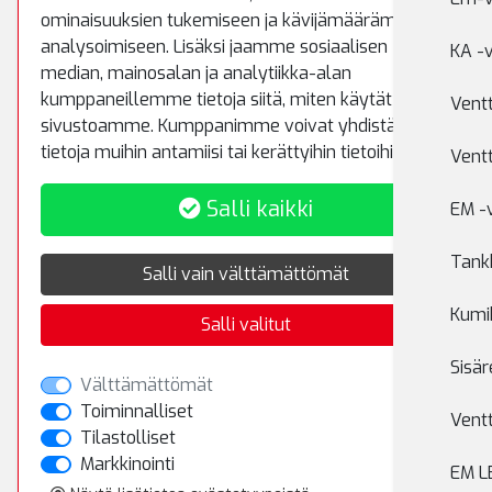
Puh.
(09) 8700 520
ominaisuuksien tukemiseen ja kävijämäärämme
Fax.
(09) 8700 522
analysoimiseen. Lisäksi jaamme sosiaalisen
KA -v
rematiptop@rematiptop.fi
median, mainosalan ja analytiikka-alan
kumppaneillemme tietoja siitä, miten käytät
Ventt
sivustoamme. Kumppanimme voivat yhdistää näitä
Myynti ja varasto
tietoja muihin antamiisi tai kerättyihin tietoihin.
Ventt
Koivuhaantie 5
Salli kaikki
EM -v
01510 Vantaa
Puh.
(09) 8700 5233
Tankk
Salli vain välttämättömät
Kumik
Salli valitut
Rekisteriseloste
Sisär
Toimitusehdot
Välttämättömät
Toiminnalliset
Ventt
Tilastolliset
Kirjaudu sisään
Markkinointi
EM L