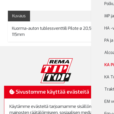
Polku
Kuvaus
MP ja
HA -v
Kuorma-auton tublessventtiili Pilote ø 20,5mm
115mm
PA ja
Alcoa
KA Pi
KA Tu
Trakt
RemaTipTop
Sivustomme käyttää evästeitä
Hakamäenkuja 7
EM ve
Käytämme evästeitä tarjoamamme sisällön ja
01510 Vantaa
mainosten räätälöimiseen, sosiaalisen median
Em-ve