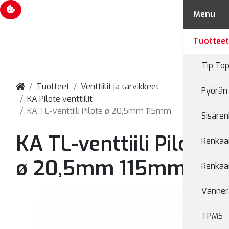
Evästevalinnat
Menu
Tuottee
Tip Top
Tuotteet
Venttiilit ja tarvikkeet
Pyörän 
KA Pilote venttiilit
KA TL-venttiili Pilote ø 20,5mm 115mm
Sisären
KA TL-venttiili Pilote
Renkaan
ø 20,5mm 115mm
Renkaan
Vanner
TPMS